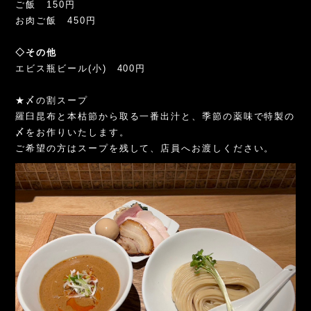
ご飯 150円
お肉ご飯 450円
◇その他
エビス瓶ビール(小) 400円
★〆の割スープ
羅臼昆布と本枯節から取る一番出汁と、季節の薬味で特製の
〆をお作りいたします。
ご希望の方はスープを残して、店員へお渡しください。